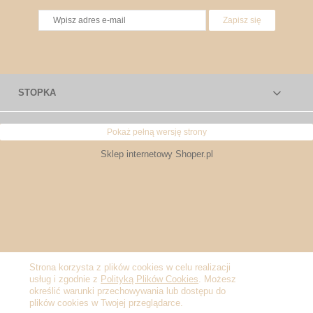
Zapisz się
STOPKA
Pokaż pełną wersję strony
Sklep internetowy Shoper.pl
Strona korzysta z plików cookies w celu realizacji
usług i zgodnie z
Polityką Plików Cookies
. Możesz
określić warunki przechowywania lub dostępu do
plików cookies w Twojej przeglądarce.