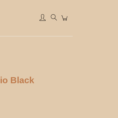
Zarejestruj się
Zaloguj się
io Black