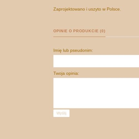
Zaprojektowano i uszyto w Polsce.
OPINIE O PRODUKCIE (0)
Imię lub pseudonim:
Twoja opinia:
Wyślij