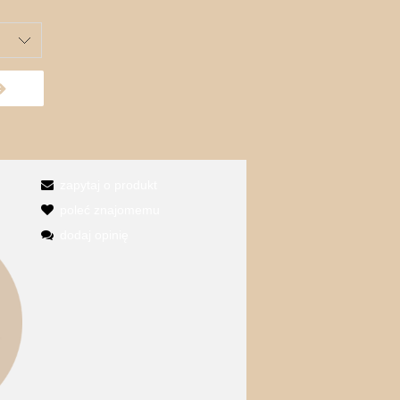
zapytaj o produkt
poleć znajomemu
dodaj opinię