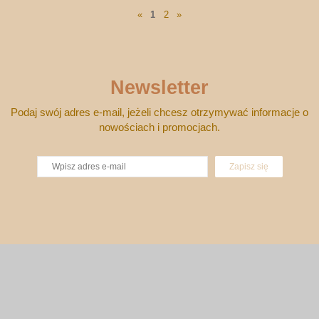
«
1
2
»
Newsletter
Podaj swój adres e-mail, jeżeli chcesz otrzymywać informacje o
nowościach i promocjach.
Zapisz się