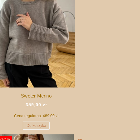
Sweter Merino
359,00 zł
Cena regularna:
489,00 zł
Do koszyka
OCJA